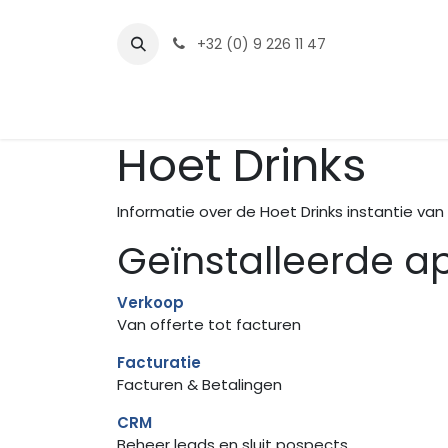
Overslaan naar inhoud
+32 (0) 9 226 11 47
Contact
Hoet Drinks
Informatie over de Hoet Drinks instantie va
Geïnstalleerde ap
Verkoop
Van offerte tot facturen
Facturatie
Facturen & Betalingen
CRM
Beheer leads en sluit pospects