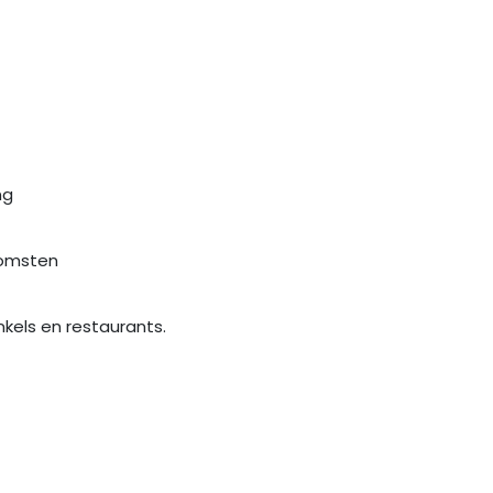
ng
komsten
kels en restaurants.