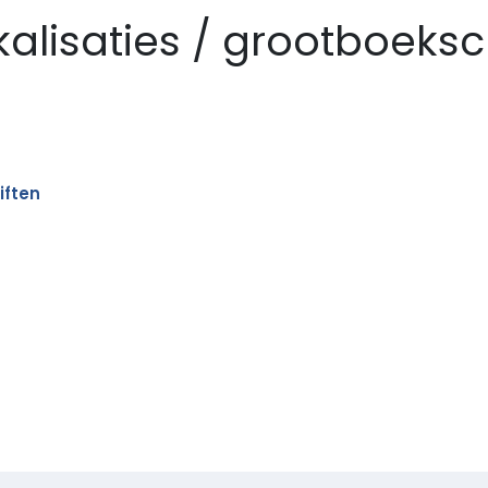
kalisaties / grootboeks
iften