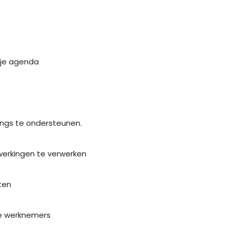
 je agenda
ings te ondersteunen.
werkingen te verwerken
ten
je werknemers